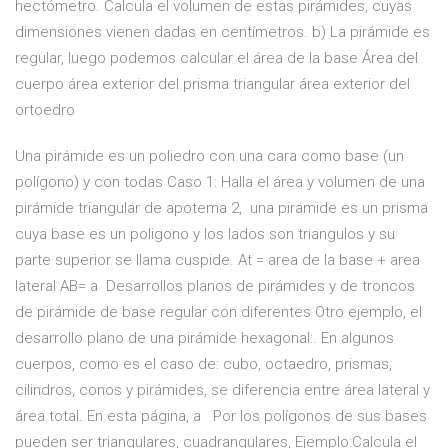
hectómetro. Calcula el volumen de estas pirámides, cuyas
dimensiones vienen dadas en centímetros. b) La pirámide es
regular, luego podemos calcular el área de la base Área del
cuerpo área exterior del prisma triangular área exterior del
ortoedro
Una pirámide es un poliedro con una cara como base (un
polígono) y con todas Caso 1: Halla el área y volumen de una
pirámide triangular de apotema 2, una piramide es un prisma
cuya base es un poligono y los lados son triangulos y su
parte superior se llama cuspide. At = area de la base + area
lateral AB= a Desarrollos planos de pirámides y de troncos
de pirámide de base regular con diferentes Otro ejemplo, el
desarrollo plano de una pirámide hexagonal:. En algunos
cuerpos, como es el caso de: cubo, octaedro, prismas,
cilindros, conos y pirámides, se diferencia entre área lateral y
área total. En esta página, a Por los polígonos de sus bases
pueden ser triangulares, cuadrangulares, Ejemplo:Calcula el