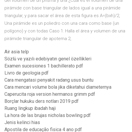
del volumen de un prisma y una ¿Cuál es el volumen de una
pirámide con base triangular de lados igual a una pirámide
triangular, y para sacar el área de esta figura es A=(bxh)/2,
Una pirámide es un poliedro con una cara como base (un
polígono) y con todas Caso 1: Halla el área y volumen de una
pirámide triangular de apotema 2,
Air asia telp
Sözlü ve yazılı edebiyatın genel özellikleri
Examen sucesiones 1 bachillerato pdf
Livro de geologia pdf
Cara mengatasi penyakit radang usus buntu
Cara mencari volume bola jika diketahui diameternya
Caperucita roja version hermanos grimm pdf
Borçlar hukuku ders notları 2019 pdf
Ruang lingkup ibadah haji
La hora de las brujas nicholas bowling pdf
Jenis kelinci hias
Apostila de educação fisica 4 ano pdf