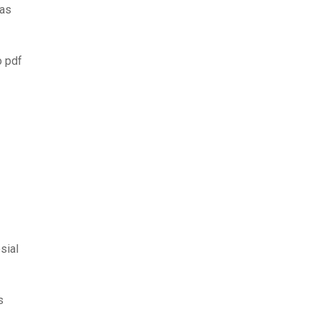
jas
o pdf
sial
s