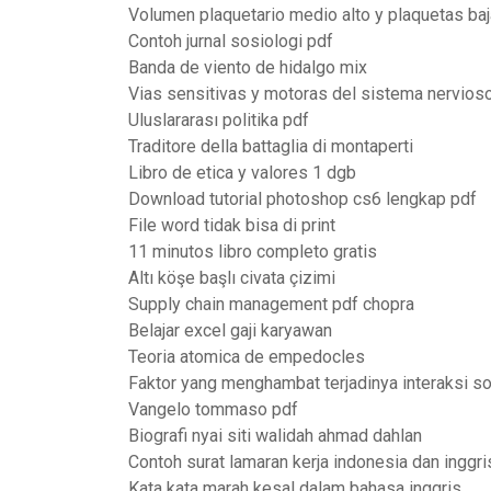
Volumen plaquetario medio alto y plaquetas ba
Contoh jurnal sosiologi pdf
Banda de viento de hidalgo mix
Vias sensitivas y motoras del sistema nervios
Uluslararası politika pdf
Traditore della battaglia di montaperti
Libro de etica y valores 1 dgb
Download tutorial photoshop cs6 lengkap pdf
File word tidak bisa di print
11 minutos libro completo gratis
Altı köşe başlı civata çizimi
Supply chain management pdf chopra
Belajar excel gaji karyawan
Teoria atomica de empedocles
Faktor yang menghambat terjadinya interaksi so
Vangelo tommaso pdf
Biografi nyai siti walidah ahmad dahlan
Contoh surat lamaran kerja indonesia dan inggri
Kata kata marah kesal dalam bahasa inggris