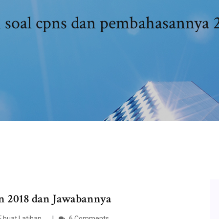
 soal cpns dan pembahasannya 2
n 2018 dan Jawabannya
uat Latihan ...
6 Comments