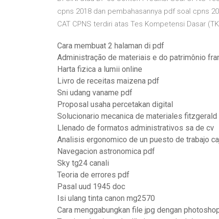
cpns 2018 dan pembahasannya pdf soal cpns 2018
CAT CPNS terdiri atas Tes Kompetensi Dasar (T
Cara membuat 2 halaman di pdf
Administração de materiais e do patrimônio fra
Harta fizica a lumii online
Livro de receitas maizena pdf
Sni udang vaname pdf
Proposal usaha percetakan digital
Solucionario mecanica de materiales fitzgerald 
Llenado de formatos administrativos sa de cv
Analisis ergonomico de un puesto de trabajo ca
Navegacion astronomica pdf
Sky tg24 canali
Teoria de errores pdf
Pasal uud 1945 doc
Isi ulang tinta canon mg2570
Cara menggabungkan file jpg dengan photosho