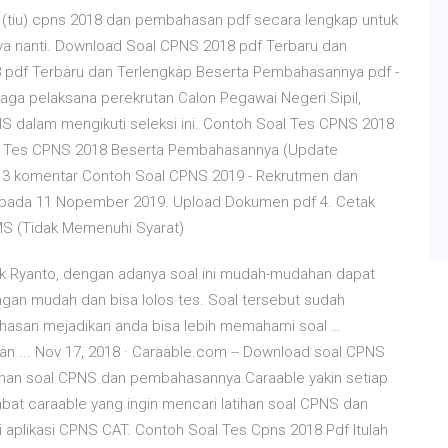
m (tiu) cpns 2018 dan pembahasan pdf secara lengkap untuk
snya nanti. Download Soal CPNS 2018 pdf Terbaru dan
8 pdf Terbaru dan Terlengkap Beserta Pembahasannya pdf -
ga pelaksana perekrutan Calon Pegawai Negeri Sipil,
 dalam mengikuti seleksi ini. Contoh Soal Tes CPNS 2018
l Tes CPNS 2018 Beserta Pembahasannya (Update
13 komentar Contoh Soal CPNS 2019 - Rekrutmen dan
 pada 11 Nopember 2019. Upload Dokumen pdf 4. Cetak
TMS (Tidak Memenuhi Syarat)
ak Ryanto, dengan adanya soal ini mudah-mudahan dapat
an mudah dan bisa lolos tes. Soal tersebut sudah
hasan mejadikan anda bisa lebih memahami soal …
n ... Nov 17, 2018 · Caraable.com -- Download soal CPNS
han soal CPNS dan pembahasannya.Caraable yakin setiap
bat caraable yang ingin mencari latihan soal CPNS dan
 aplikasi CPNS CAT. Contoh Soal Tes Cpns 2018 Pdf Itulah