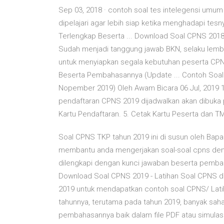
Sep 03, 2018 · contoh soal tes intelegensi umu
dipelajari agar lebih siap ketika menghadapi te
Terlengkap Beserta ... Download Soal CPNS 201
Sudah menjadi tanggung jawab BKN, selaku lemba
untuk menyiapkan segala kebutuhan peserta CPNS
Beserta Pembahasannya (Update ... Contoh Soa
Nopember 2019) Oleh Awam Bicara 06 Jul, 2019 
pendaftaran CPNS 2019 dijadwalkan akan dibuka
Kartu Pendaftaran. 5. Cetak Kartu Peserta dan 
Soal CPNS TKP tahun 2019 ini di susun oleh Bap
membantu anda mengerjakan soal-soal cpns deng
dilengkapi dengan kunci jawaban beserta pemba
Download Soal CPNS 2019 - Latihan Soal CPNS da
2019 untuk mendapatkan contoh soal CPNS/ Lati
tahunnya, terutama pada tahun 2019, banyak saha
pembahasannya baik dalam file PDF atau simulasi