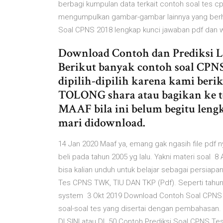
berbagi kumpulan data terkait contoh soal tes c
mengumpulkan gambar-gambar lainnya yang berh
Soal CPNS 2018 lengkap kunci jawaban pdf dan w
Download Contoh dan Prediksi 
Berikut banyak contoh soal CPNS
dipilih-dipilih karena kami berik
TOLONG shara atau bagikan ke 
MAAF bila ini belum begitu len
mari didownload.
14 Jan 2020 Maaf ya, emang gak ngasih file pdf 
beli pada tahun 2005 yg lalu. Yakni materi soal
bisa kalian unduh untuk belajar sebagai persiap
Tes CPNS TWK, TIU DAN TKP (Pdf). Seperti tahun
system 3 Okt 2019 Download Contoh Soal CPNS 
soal-soal tes yang disertai dengan pembahasan
DI SINI atau DI 50 Contoh Prediksi Soal CPNS T