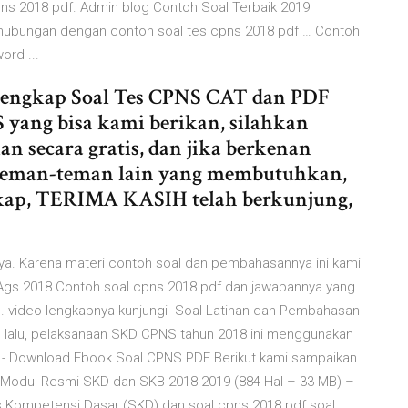
pns 2018 pdf. Admin blog Contoh Soal Terbaik 2019
ubungan dengan contoh soal tes cpns 2018 pdf … Contoh
ord ...
Lengkap Soal Tes CPNS CAT dan PDF
 yang bisa kami berikan, silahkan
an secara gratis, dan jika berkenan
teman-teman lain yang membutuhkan,
gkap, TERIMA KASIH telah berkunjung,
nya. Karena materi contoh soal dan pembahasannya ini kami
 8 Ags 2018 Contoh soal cpns 2018 pdf dan jawabannya yang
an. video lengkapnya kunjungi Soal Latihan dan Pembahasan
 lalu, pelaksanaan SKD CPNS tahun 2018 ini menggunakan
- Download Ebook Soal CPNS PDF Berikut kami sampaikan
. Modul Resmi SKD dan SKB 2018-2019 (884 Hal – 33 MB) –
es Kompetensi Dasar (SKD) dan soal cpns 2018 pdf soal