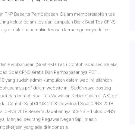
dan TKP Beserta Pembahasan. Dalam mempersiapkan tes
ring keluar dalam tes dari kumpulan Bank Soal Tes CPNS
an agar otak kita semakin terasah kemampuannya dalam
 dan Pembahasan (Soal SKD Tes ( Contoh Soal Tes Seleksi
load Soal CPNS Gratis Dan Pembahasannya PDF ...
8 yang sudah admin kumpulkan dalam web ini, silahkan
bahasannya pdf dalam website ini. Sudah saya posting
 pdf dan contoh soal Tes Wawasan Kebangsaan (TWK) pdf.
 Anda. Contoh Soal CPNS 2018: Download Soal CPNS 2018
Soal CPNS 2018 Beserta Jawabannya. iCPNS – Lolos CPNS
. Menjadi seorang Pegawai Negeri Sipil masih
 pekerjaan yang ada di Indonesia.