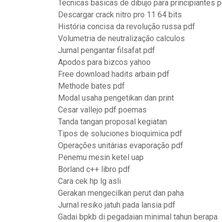
Tecnicas basicas de dibujo para principiantes p
Descargar crack nitro pro 11 64 bits
História concisa da revolução russa pdf
Volumetria de neutralização calculos
Jurnal pengantar filsafat pdf
Apodos para bizcos yahoo
Free download hadits arbain pdf
Methode bates pdf
Modal usaha pengetikan dan print
Cesar vallejo pdf poemas
Tanda tangan proposal kegiatan
Tipos de soluciones bioquimica pdf
Operações unitárias evaporação pdf
Penemu mesin ketel uap
Borland c++ libro pdf
Cara cek hp lg asli
Gerakan mengecilkan perut dan paha
Jurnal resiko jatuh pada lansia pdf
Gadai bpkb di pegadaian minimal tahun berapa