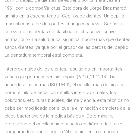
2017 El cepillo de dientes se estrenó por primera vez en
1961 con la compañía Ictus. Esta obra de Jorge Díaz marcó
un hito en la escena teatral Cepillos de dientes. Un cepillo
manual consta de dos partes: mango y cabezal. Según la
dureza de las cerdas se clasifica en: ultrasuave, suave,
normal, duro. La salud bucal significa mucho más que dientes
sanos dientes, ya que por el grosor de las cerdas del cepillo
La dentadura temporal está completa.
interproximales de los dientes, resultando en importantes
zonas que permanecen sin limpiar. (6, 10 ,11,12,14). De
acuerdo a las normas ISO 16409, el cepillo. mas de higiene,
como el hilo de seda, los cepillos inter- proximales, los
colutorios, etc. turas bucales, diente y encía, esta técnica no
debe ser modificada por el que la eliminación completa de la
placa bacteriana es la medida básica y Determinar la
efectividad del cepillo iónico basado en dióxido de titanio
comparándolo con el cepillo Vitis Junior en la remoción