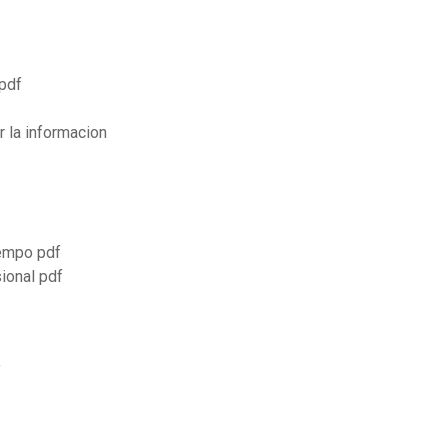
 pdf
 la informacion
tempo pdf
ional pdf
f