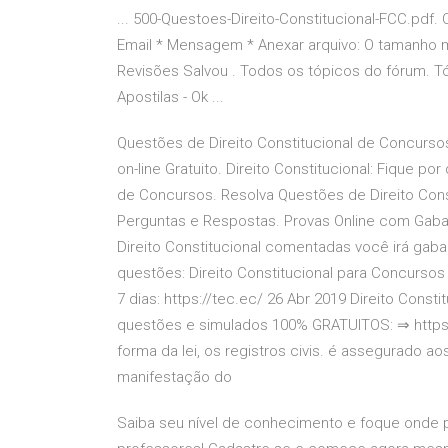
... 500-Questoes-Direito-Constitucional-FCC.pdf.
Email * Mensagem * Anexar arquivo: O tamanho m
Revisões Salvou . Todos os tópicos do fórum. Tópic
Apostilas - Ok ...
Questões de Direito Constitucional de Concursos
on-line Gratuito. Direito Constitucional: Fique p
de Concursos. Resolva Questões de Direito Cons
Perguntas e Respostas. Provas Online com Gabar
Direito Constitucional comentadas você irá gaba
questões: Direito Constitucional para Concurso
7 dias: https://tec.ec/ 26 Abr 2019 Direito Consti
questões e simulados 100% GRATUITOS: ⇒ https://
forma da lei, os registros civis. é assegurado aos
manifestação do
Saiba seu nível de conhecimento e foque onde p