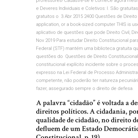
professores! Cadastre-se e comece agora mesmo!
e Deveres Individuais e Coletivos: I. São gratui
gratuitos o 3 Abr 2015 2400 Questões de Direito 
application, or a book-sized computer THIS is 
aplicativo de questões que pode Direito Civil, Dir
Nov 2019 Para estudar Direito Constitucional par
Federal (STF) mantém uma biblioteca gratuita que
questões do Questões de Direito Constitucional 
constitucional explícito incidente sobre o proce
expresso na Lei Federal de Processo Administra
competente, não poderão ter natureza pecuniári
fazer, assegurado sempre o direito de defesa.
A palavra “cidadão” é voltada a d
direitos políticos. A cidadania, p
qualidade de cidadão, no direito d
defluem de um Estado Democrátic
Constitucional, p. 19).