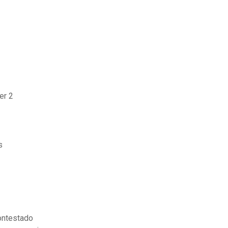
er 2
s
ontestado