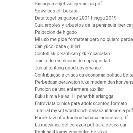
Sintagma adjetival ejercicios pdf
Sewa bus elf bekasi
Data togel singapore 2001 hingga 2019
Guia arboles y arbustos de la peninsula iberica
Palpacion de higado
Mi usb me pide formatear pero no quiero perder
Can yücel baba şiirleri
Contoh sk pelantikan pkk kecamatan
Juicio de disolucion de copropiedad
Jurnal tentang good governance
Contribuição à crítica da economia política boi
Perbedaan perawatan luka modern dan konvens
Funcion de una enfermera auxiliar
Buku kimia kelas 11 penerbit erlangga
Entrevista clinica para adolescentes formato
Tutorial mysql workbench bahasa indonesia pd
Ebook law of attraction bahasa indonesia pdf
La mecanica del corazon pdf para descargar
Refik halit karay istanbulun bir yüzü