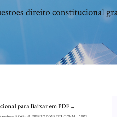
estoes direito constitucional gra
cional para Baixar em PDF ...
Questoes-ESAF.pdf. DIREITO CONSTITUCIONAL - 1001-