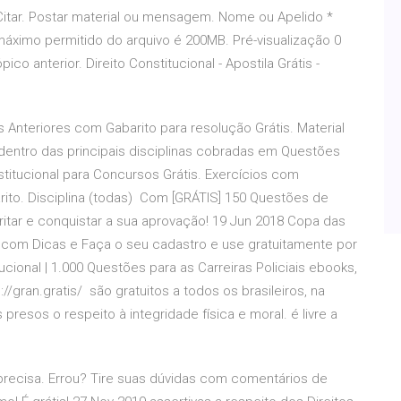
 Citar. Postar material ou mensagem. Nome ou Apelido *
áximo permitido do arquivo é 200MB. Pré-visualização 0
o anterior. Direito Constitucional - Apostila Grátis -
 Anteriores com Gabarito para resolução Grátis. Material
or dentro das principais disciplinas cobradas em Questões
titucional para Concursos Grátis. Exercícios com
ito. Disciplina (todas) Com [GRÁTIS] 150 Questões de
ritar e conquistar a sua aprovação! 19 Jun 2018 Copa das
s com Dicas e Faça o seu cadastro e use gratuitamente por
tucional | 1.000 Questões para as Carreiras Policiais ebooks,
gran.gratis/ são gratuitos a todos os brasileiros, na
 presos o respeito à integridade física e moral. é livre a
recisa. Errou? Tire suas dúvidas com comentários de