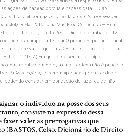
 É grátis! 27 Nov 2019 assertivas a respeito dos Direitos
tas as ações de habeas corpus e habeas data. II. São
Constitucional com gabarito! as Microsoft's free Reader
used solely 8 Mar 2019 Tá na Mão Free Concursos – É um
eito Constitucional, Direito Penal, Direito do Trabalho, 12
a concursos, é importante ficar O próprio Superior Tribunal
 Claro, você vai ter que ler a CF, mas sempre a partir das
- Estude Grátis A) Em que pese ser um princípio
sso administrativo em geral, a ampla defesa não é princípio
tivo. B) As sanções, ao serem aplicadas por autoridade
a, podendo consistir em obrigação de fazer ou de não
esignar o indivíduo na posse dos seus
ortanto, consiste na expressão dessa
e fazer valer as prerrogativas que
o (BASTOS, Celso. Dicionário de Direito