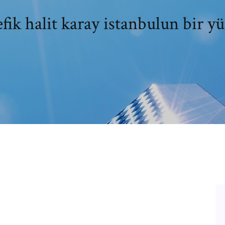
fik halit karay istanbulun bir y