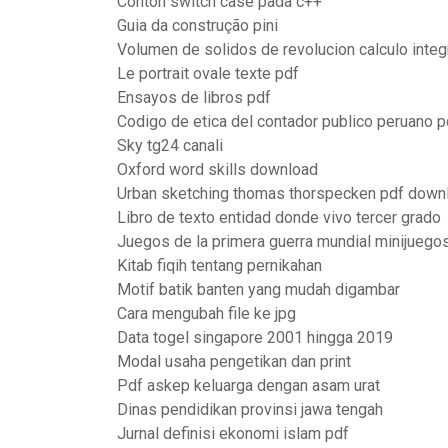
Contoh switch case pada c++
Guia da construção pini
Volumen de solidos de revolucion calculo integ
Le portrait ovale texte pdf
Ensayos de libros pdf
Codigo de etica del contador publico peruano p
Sky tg24 canali
Oxford word skills download
Urban sketching thomas thorspecken pdf down
Libro de texto entidad donde vivo tercer grado
Juegos de la primera guerra mundial minijuego
Kitab fiqih tentang pernikahan
Motif batik banten yang mudah digambar
Cara mengubah file ke jpg
Data togel singapore 2001 hingga 2019
Modal usaha pengetikan dan print
Pdf askep keluarga dengan asam urat
Dinas pendidikan provinsi jawa tengah
Jurnal definisi ekonomi islam pdf