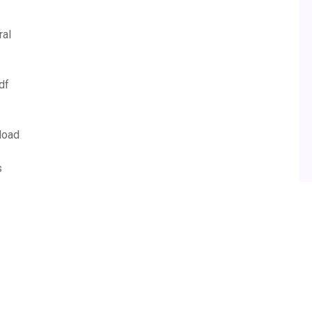
ral
df
load
s