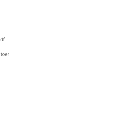
pdf
toer