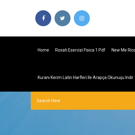
Home
Rosati Esercizi Fisica 1 Pdf
New Me Rica
Kuranı Kerim Latin Harfleri Ile Arapça Okunuşu Indir