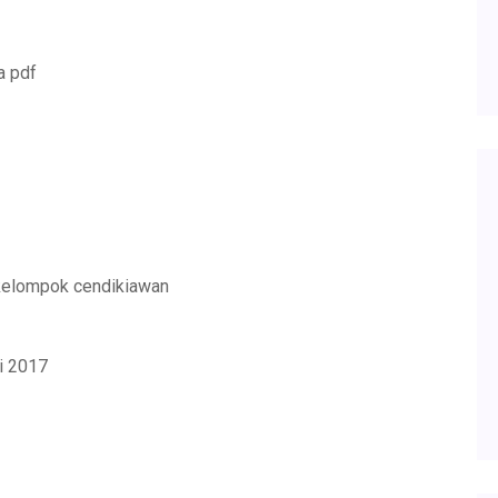
a pdf
 kelompok cendikiawan
i 2017