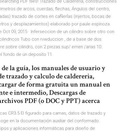
searching PDF files! Trazado de Caldereria, construcciones
rimetros de arcos, cuerdas, flechas, Ángulos del centro,
das) trazado de cortes en caÑerÍas (injertos, bocas de
etros y desplazamientos) elaborado por paule espinoza.
 Oct 09, 2015 · lnferseccion de un cilindro sobre otro con
 cilindricos Tubo con rvwduccion , de a base de dos
re sobre cilindro, con 2 piezas sup/ emen ¡‘arias 10.
 el fondo de un deposito 11.
de la guía, los manuales de usuario y
e trazado y calculo de caldereria,
cargar de forma gratuita un manual en
ante e intermedio, Descargas de
archivos PDF (o DOC y PPT) acerca
cas CR3.5 El figurado para camas, datos de trazado y
ecoge en la documentación auxiliar del conformado.
ipos y aplicaciones informáticas para diseño de