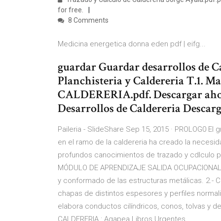
for free.
8 Comments
Medicina energetica donna eden pdf | eifg...
guardar Guardar desarrollos de Ca
Planchisteria y Caldereria T.1.
CALDERERIA.pdf. Descargar ahora
Desarrollos de Caldereria Descarg
Paileria - SlideShare Sep 15, 2015 · PROLOG0 El g
en el ramo de la caldereria ha creado la necesi
profundos canocimientos de trazado y cdlculo par
MÓDULO DE APRENDIZAJE SALIDA OCUPACIONAL: … 
y conformado de las estructuras metálicas. 2.- C
chapas de distintos espesores y perfiles normal
elabora conductos cilíndricos, conos, tolvas y
CALDERERIA : Agapea Libros Urgentes