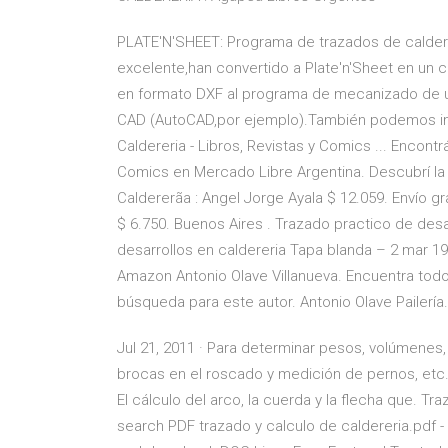
PLATE'N'SHEET: Programa de trazados de caldere
excelente,han convertido a Plate'n'Sheet en un 
en formato DXF al programa de mecanizado de 
CAD (AutoCAD,por ejemplo).También podemos impr
Caldereria - Libros, Revistas y Comics ... Encontr
Comics en Mercado Libre Argentina. Descubrí la
Caldererã­a : Angel Jorge Ayala $ 12.059. Envío gr
$ 6.750. Buenos Aires . Trazado practico de desa
desarrollos en caldereria Tapa blanda – 2 mar 199
Amazon Antonio Olave Villanueva. Encuentra todos
búsqueda para este autor. Antonio Olave Pailería.
Jul 21, 2011 · Para determinar pesos, volúmenes
brocas en el roscado y medición de pernos, etc
El cálculo del arco, la cuerda y la flecha que. Tr
search PDF trazado y calculo de caldereria.pdf 