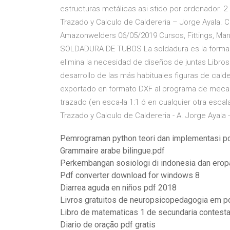
estructuras metálicas asi stido por ordenador
Trazado y Calculo de Caldereria – Jorge Ayala. 
Amazonwelders 06/05/2019 Cursos, Fittings, Manu
SOLDADURA DE TUBOS La soldadura es la forma má
elimina la necesidad de diseños de juntas Libros
desarrollo de las más habituales figuras de cald
exportado en formato DXF al programa de meca
trazado (en esca-la 1:1 ó en cualquier otra escal
Trazado y Calculo de Caldereria - A. Jorge Ayala -
Pemrograman python teori dan implementasi p
Grammaire arabe bilingue.pdf
Perkembangan sosiologi di indonesia dan erop
Pdf converter download for windows 8
Diarrea aguda en niños pdf 2018
Livros gratuitos de neuropsicopedagogia em p
Libro de matematicas 1 de secundaria contest
Diario de oração pdf gratis