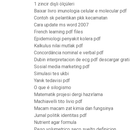
1 zincir dişli ölçüleri
Baixar livro imunologia celular e molecular pdf
Contoh sk pelantikan pkk kecamatan
Cara update ms word 2007
French learning pdf files
Epidemiologi penyakit kolera pdf
Kalkulus nilai mutlak pdf
Concordância nominal e verbal pdf
Dubin interpretacion de ecg pdf descargar grati
Sosial media marketing pdf
Simulasi tes ukbi
Yanık tedavisi pdf
O que é silogismo
Matematik projesi dergi hazırlama
Machiavelli tito livio pdf
Macam macam zat kimia dan fungsinya
Jurnal politik identitas pdf
Nutrient agar formula
Peso volumetrico seco suelto definicion