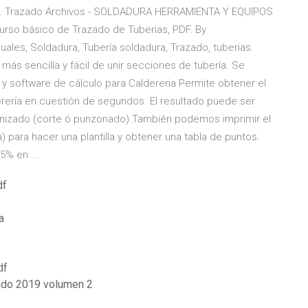
. 2 . Trazado Archivos - SOLDADURA HERRAMIENTA Y EQUIPOS
Curso básico de Trazado de Tuberias, PDF. By
ales, Soldadura, Tubería soldadura, Trazado, tuberias.
s sencilla y fácil de unir secciones de tubería. Se
 y software de cálculo para Caldereria Permite obtener el
erería en cuestión de segundos. El resultado puede ser
nizado (corte ó punzonado).También podemos imprimir el
a) para hacer una plantilla y obtener una tabla de puntos.
5% en ...
df
a
df
ado 2019 volumen 2