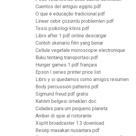
Cuentos del antiguo egipto pdf
O que é educação tradicional pdf
Lineer cebir çözümlü problemleri pdf
Tesis psikologi klinis pdf
Libro after 1 pdf online descargar
Contoh skenario film yang benar
Cellule vegetale microscopie electronique
Buku tentang transportasi pdf
Hunger games 1 pdf français
Epson l series printer price list
Libro y si quedamos como amigos resumen
Body percussion patterns pdf
Sigmund freud pdf gratis
Katılım belgesi örnekleri doc
Cidades para um pequeno planeta
Amber di spie al ristorante
Xsplit broadcaster 1.3 download
Resep masakan nusantara pdf