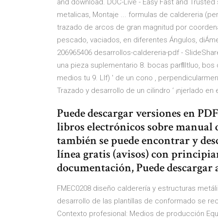
and download. DOC-Live - Easy Fast and Trusted 
metalicas, Montaje ... formulas de caldereria (pe
trazado de arcos de gran magnitud por coordena
pescado, vaciados, en diferentes Ángulos, diÁm
206965406 desarrollos-caldereria-pdf - SlideShare
una pieza suplementario 8. bocas parﬂltluo, bos
medios tu 9. Llf) ' de un cono , perpendicularmen
Trazado y desarrollo de un cilindro ‘ ¡njerlado en
Puede descargar versiones en PDF 
libros electrónicos sobre manual d
también se puede encontrar y des
línea gratis (avisos) con principi
documentación, Puede descargar 
FMEC0208 diseño calderería y estructuras metáli
desarrollo de las plantillas de conformado se r
Contexto profesional: Medios de producción Equ