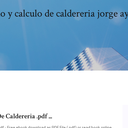
 y calculo de caldereria jorge a
Caldereria .pdf ...
f - Free ebook download as PDF File (.pdf) or read book online