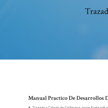
Trazado
Manual Practico De Desarrollos De 
Trazado y Calculo de Caldereria Jorge Ayala.pdf.pd