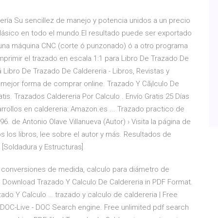
ría Su sencillez de manejo y potencia unidos a un precio
clásico en todo el mundo.El resultado puede ser exportado
una máquina CNC (corte ó punzonado) ó a otro programa
imir el trazado en escala 1:1 para Libro De Trazado De
á Libro De Trazado De Caldereria - Libros, Revistas y
 mejor forma de comprar online. Trazado Y Cã¡lculo De
atis. Trazados Caldereria Por Calculo . Envío Gratis 25 Días
rrollos en caldereria: Amazon.es ... Trazado practico de
6. de Antonio Olave Villanueva (Autor) › Visita la página de
 los libros, lee sobre el autor y más. Resultados de
 [Soldadura y Estructuras]
, conversiones de medida, calculo para diámetro de
. Download Trazado Y Calculo De Caldereria in PDF Format.
azado Y Calculo … trazado y calculo de caldereria | Free
- DOC-Live - DOC Search engine. Free unlimited pdf search